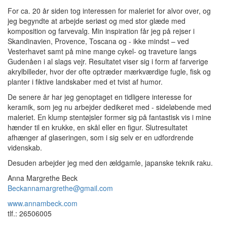
For ca. 20 år siden tog interessen for maleriet for alvor over, og
jeg begyndte at arbejde seriøst og med stor glæde med
komposition og farvevalg. Min inspiration får jeg på rejser i
Skandinavien, Provence, Toscana og - ikke mindst – ved
Vesterhavet samt på mine mange cykel- og traveture langs
Gudenåen i al slags vejr. Resultatet viser sig i form af farverige
akrylbilleder, hvor der ofte optræder mærkværdige fugle, fisk og
planter i fiktive landskaber med et tvist af humor.
De senere år har jeg genoptaget en tidligere interesse for
keramik, som jeg nu arbejder dedikeret med - sideløbende med
maleriet. En klump stentøjsler former sig på fantastisk vis i mine
hænder til en krukke, en skål eller en figur. Slutresultatet
afhænger af glaseringen, som i sig selv er en udfordrende
videnskab.
Desuden arbejder jeg med den ældgamle, japanske teknik raku.
Anna Margrethe Beck
Beckannamargrethe@gmail.com
www.annambeck.com
tlf.: 26506005